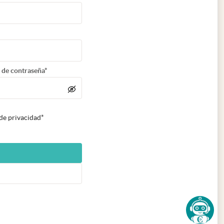
 de contraseña*
 de privacidad*
n nueva pestaña