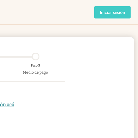
Iniciar sesión
Paso 3
Medio de pago
ión acá