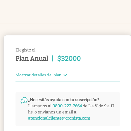
Elegiste el:
Plan Anual
|
$
32000
Mostrar detalles del plan
¿Necesitás ayuda con tu suscripción?
Llamanos al
0800-222-7664
de L a V de 9 a 17
hs. o envianos un email a:
atencionalcliente@cronista.com