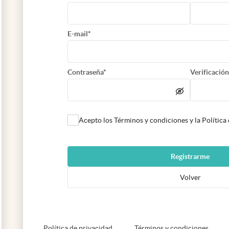
E-mail*
Contraseña*
Verificación
Acepto los Términos y condiciones y la Política
Registrarme
Volver
abre en nueva pestaña
abre e
Política de privacidad
Términos y condiciones