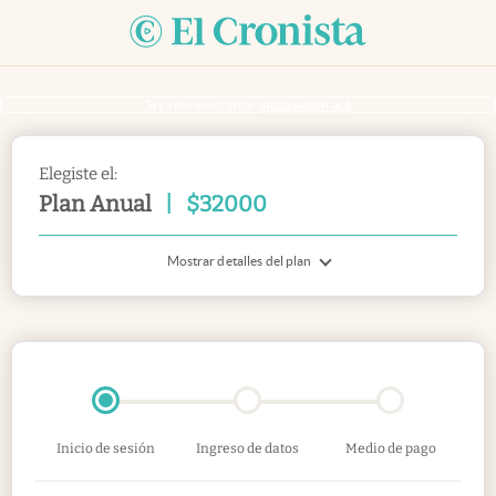
Si ya sos suscriptor
inicia sesión acá
Elegiste el:
Plan Anual
|
$
32000
Mostrar detalles del plan
Inicio de sesión
Ingreso de datos
Medio de pago