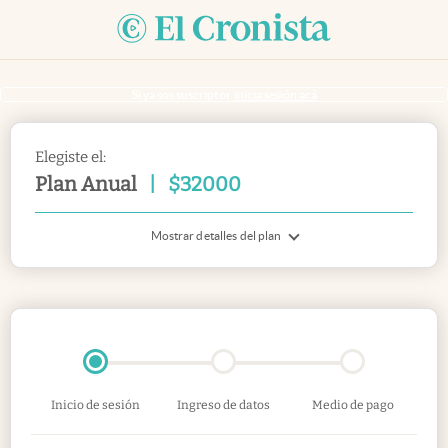
Si ya sos suscriptor
inicia sesión acá
Elegiste el:
Plan Anual
|
$
32000
Mostrar detalles del plan
Inicio de sesión
Ingreso de datos
Medio de pago