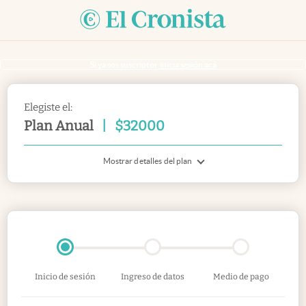
Si ya sos suscriptor
inicia sesión acá
Elegiste el:
Plan Anual
|
$
32000
Mostrar detalles del plan
Inicio de sesión
Ingreso de datos
Medio de pago