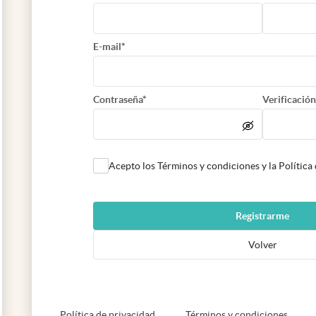
E-mail*
Contraseña*
Verificación
Acepto los Términos y condiciones y la Política
Registrarme
Volver
abre en nueva pestaña
abre e
Política de privacidad
Términos y condiciones