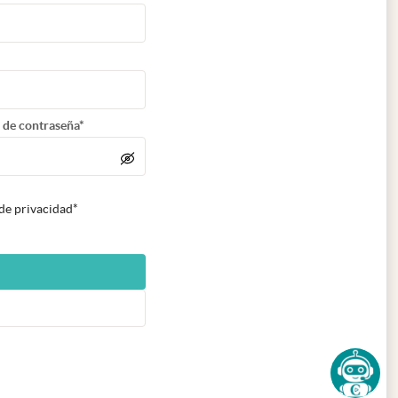
 de contraseña*
 de privacidad*
n nueva pestaña