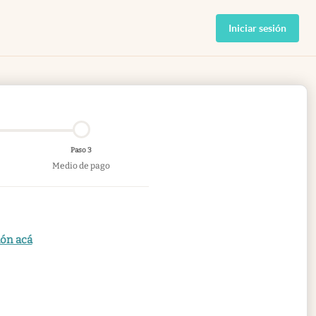
Iniciar sesión
Paso 3
Medio de pago
ión acá