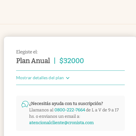
Elegiste el:
Plan Anual
|
$
32000
Mostrar detalles del plan
¿Necesitás ayuda con tu suscripción?
Llamanos al
0800-222-7664
de L a V de 9 a 17
hs. o envianos un email a:
atencionalcliente@cronista.com