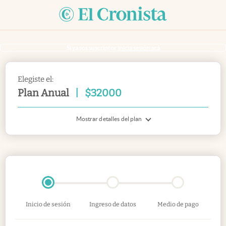
Si ya sos suscriptor
inicia sesión acá
Elegiste el:
Plan Anual
|
$
32000
Mostrar detalles del plan
Inicio de sesión
Ingreso de datos
Medio de pago