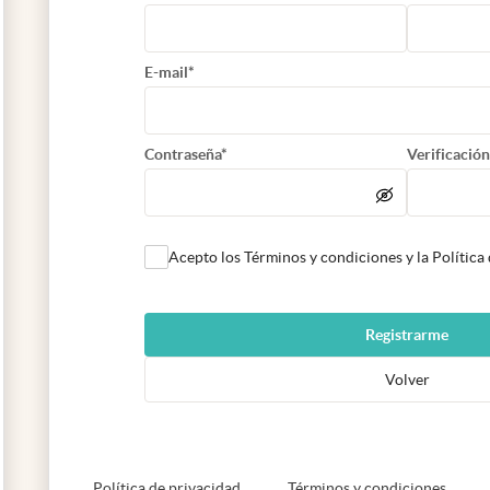
E-mail*
Contraseña*
Verificación
Acepto los Términos y condiciones y la Política
Registrarme
Volver
abre en nueva pestaña
abre e
Política de privacidad
Términos y condiciones