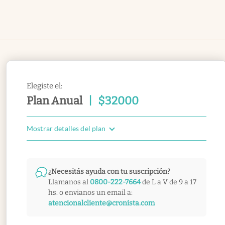
Elegiste el:
Plan Anual
|
$
32000
Mostrar detalles del plan
¿Necesitás ayuda con tu suscripción?
Llamanos al
0800-222-7664
de L a V de 9 a 17
hs. o envianos un email a:
atencionalcliente@cronista.com