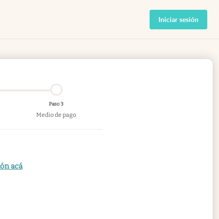
Iniciar sesión
Paso 3
Medio de pago
ión acá