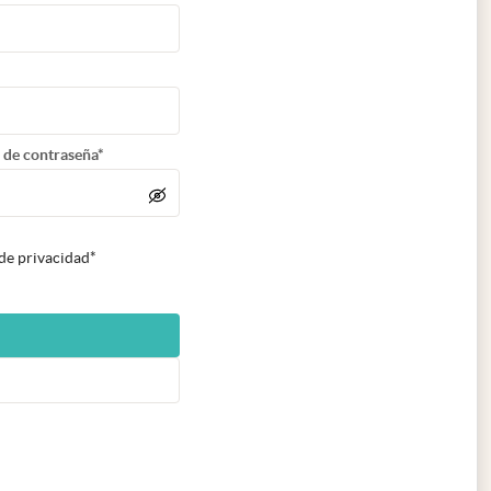
 de contraseña*
 de privacidad*
n nueva pestaña