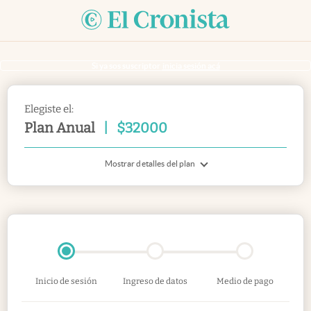
Si ya sos suscriptor
inicia sesión acá
Elegiste el:
Plan Anual
|
$
32000
Mostrar detalles del plan
Inicio de sesión
Ingreso de datos
Medio de pago