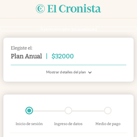
Si ya sos suscriptor
inicia sesión acá
Elegiste el:
Plan Anual
|
$
32000
Mostrar detalles del plan
Inicio de sesión
Ingreso de datos
Medio de pago