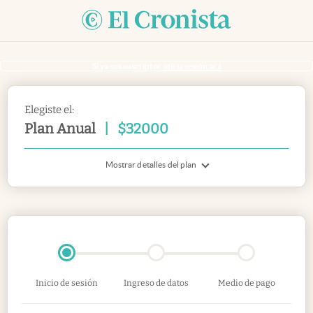
Si ya sos suscriptor
inicia sesión acá
Elegiste el:
Plan Anual
|
$
32000
Mostrar detalles del plan
Inicio de sesión
Ingreso de datos
Medio de pago