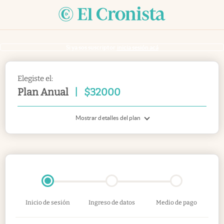
Si ya sos suscriptor
inicia sesión acá
Elegiste el:
Plan Anual
|
$
32000
Mostrar detalles del plan
Inicio de sesión
Ingreso de datos
Medio de pago