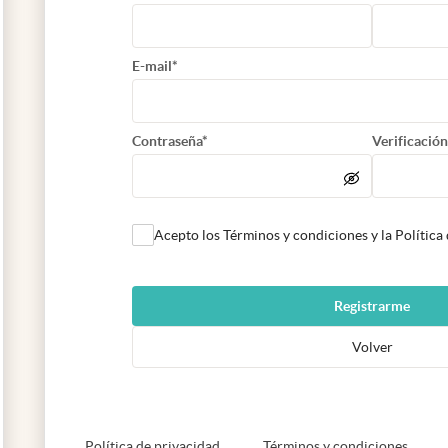
E-mail*
Contraseña*
Verificación
Acepto los Términos y condiciones y la Política
Registrarme
Volver
abre en nueva pestaña
abre e
Política de privacidad
Términos y condiciones