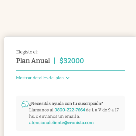
Elegiste el:
Plan Anual
|
$
32000
Mostrar detalles del plan
¿Necesitás ayuda con tu suscripción?
Llamanos al
0800-222-7664
de L a V de 9 a 17
hs. o envianos un email a:
atencionalcliente@cronista.com