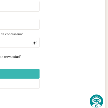
 de contraseña*
 de privacidad*
n nueva pestaña