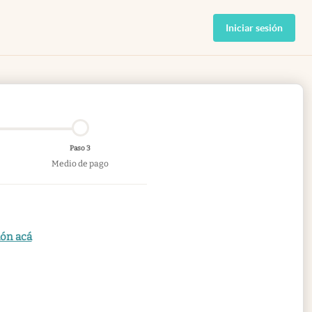
Iniciar sesión
Paso 3
Medio de pago
ión acá