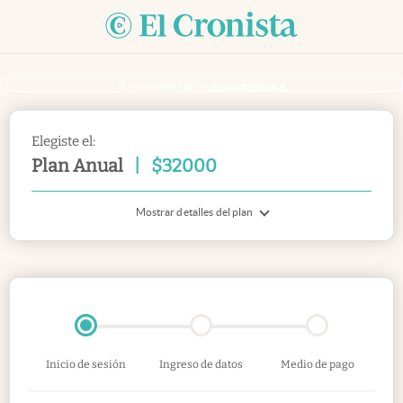
Si ya sos suscriptor
inicia sesión acá
Elegiste el:
Plan Anual
|
$
32000
Mostrar detalles del plan
Inicio de sesión
Ingreso de datos
Medio de pago