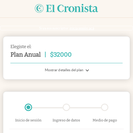
Si ya sos suscriptor
inicia sesión acá
Elegiste el:
Plan Anual
|
$
32000
Mostrar detalles del plan
Inicio de sesión
Ingreso de datos
Medio de pago