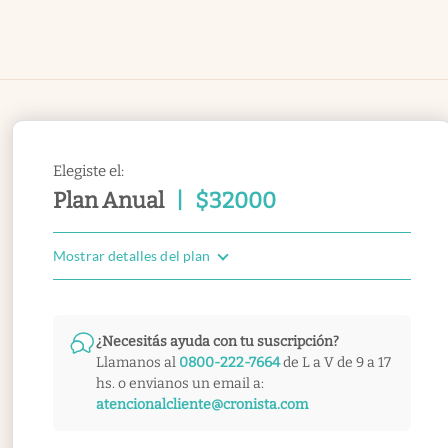
Elegiste el:
Plan Anual
|
$
32000
Mostrar detalles del plan
¿Necesitás ayuda con tu suscripción?
Llamanos al
0800-222-7664
de L a V de 9 a 17
hs. o envianos un email a:
atencionalcliente@cronista.com