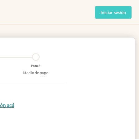
Iniciar sesión
Paso 3
Medio de pago
ión acá