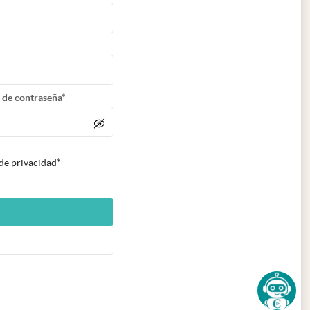
 de contraseña*
 de privacidad*
n nueva pestaña