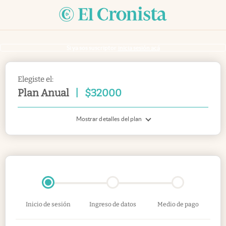
Si ya sos suscriptor
inicia sesión acá
Elegiste el:
Plan Anual
|
$
32000
Mostrar detalles del plan
Inicio de sesión
Ingreso de datos
Medio de pago