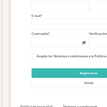
E-mail*
Contraseña*
Verificación
Acepto los Términos y condiciones y la Política
Registrarme
Volver
abre en nueva pestaña
abre e
Política de privacidad
Términos y condiciones