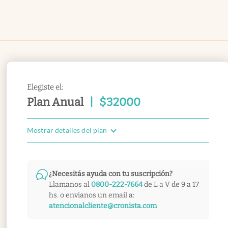
Elegiste el:
Plan Anual
|
$
32000
Mostrar detalles del plan
¿Necesitás ayuda con tu suscripción?
Llamanos al
0800-222-7664
de L a V de 9 a 17
hs. o envianos un email a:
atencionalcliente@cronista.com