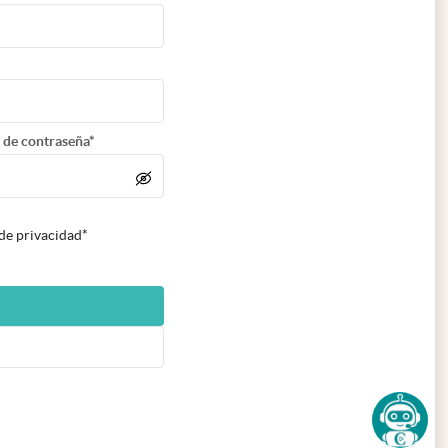
 de contraseña*
 de privacidad*
n nueva pestaña