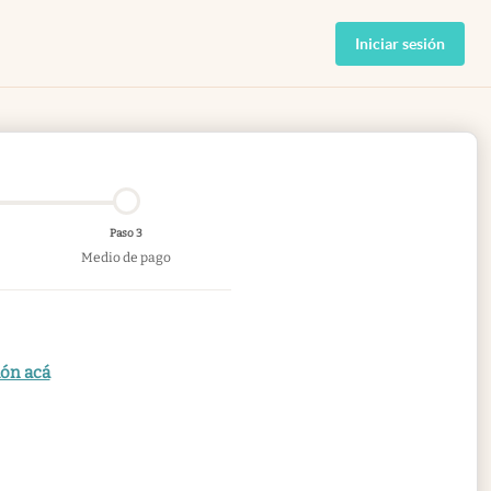
Iniciar sesión
Paso 3
Medio de pago
ión acá