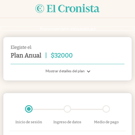
Si ya sos suscriptor
inicia sesión acá
Elegiste el:
Plan Anual
|
$
32000
Mostrar detalles del plan
Inicio de sesión
Ingreso de datos
Medio de pago