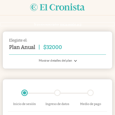
Si ya sos suscriptor
inicia sesión acá
Elegiste el:
Plan Anual
|
$
32000
Mostrar detalles del plan
Inicio de sesión
Ingreso de datos
Medio de pago