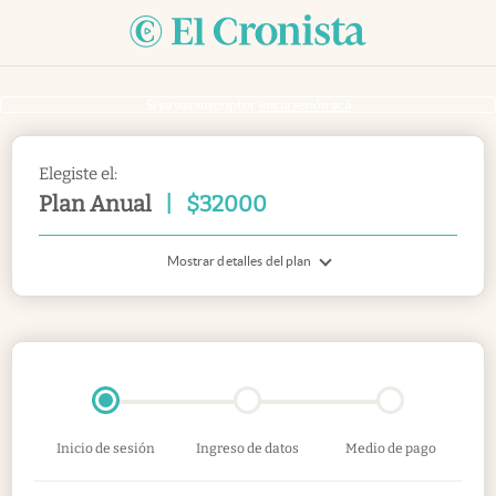
Si ya sos suscriptor
inicia sesión acá
Elegiste el:
Plan Anual
|
$
32000
Mostrar detalles del plan
Inicio de sesión
Ingreso de datos
Medio de pago