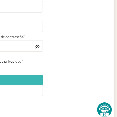
 de contraseña*
 de privacidad*
n nueva pestaña