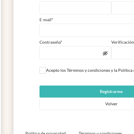
E-mail*
Contraseña*
Verificación
Acepto los Términos y condiciones y la Política
Registrarme
Volver
abre en nueva pestaña
abre e
Política de privacidad
Términos y condiciones