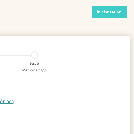
Iniciar sesión
Paso 3
Medio de pago
ión acá