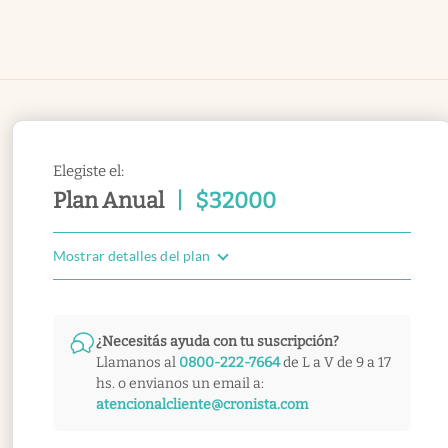
Elegiste el:
Plan Anual
|
$
32000
Mostrar detalles del plan
¿Necesitás ayuda con tu suscripción?
Llamanos al
0800-222-7664
de L a V de 9 a 17
hs. o envianos un email a:
atencionalcliente@cronista.com