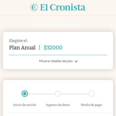
Si ya sos suscriptor
inicia sesión acá
Elegiste el:
Plan Anual
|
$
32000
Mostrar detalles del plan
Inicio de sesión
Ingreso de datos
Medio de pago