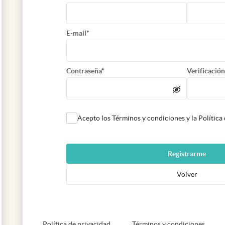
E-mail*
Contraseña*
Verificación
Acepto los Términos y condiciones y la Política
Registrarme
Volver
abre en nueva pestaña
abre e
Política de privacidad
Términos y condiciones