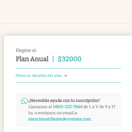
Elegiste el:
Plan Anual
|
$
32000
Mostrar detalles del plan
¿Necesitás ayuda con tu suscripción?
Llamanos al
0800-222-7664
de L a V de 9 a 17
hs. o envianos un email a:
atencionalcliente@cronista.com