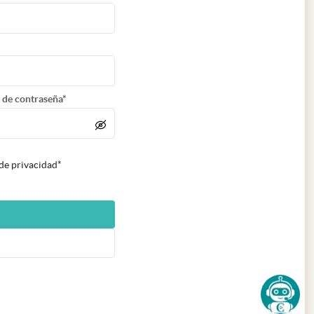
 de contraseña*
 de privacidad*
n nueva pestaña