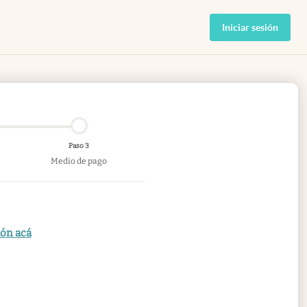
Iniciar sesión
Paso 3
Medio de pago
ión acá