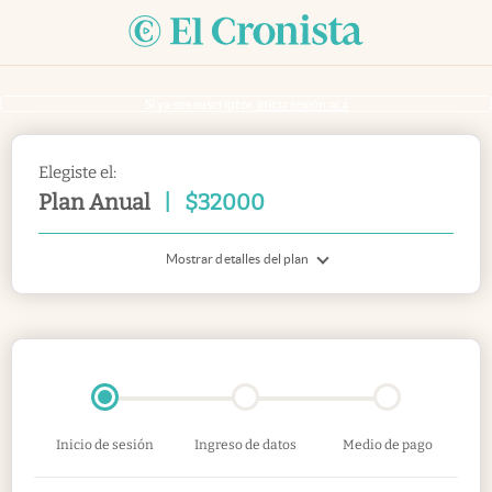
Si ya sos suscriptor
inicia sesión acá
Elegiste el:
Plan Anual
|
$
32000
Mostrar detalles del plan
Inicio de sesión
Ingreso de datos
Medio de pago