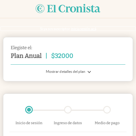
Si ya sos suscriptor
inicia sesión acá
Elegiste el:
Plan Anual
|
$
32000
Mostrar detalles del plan
Inicio de sesión
Ingreso de datos
Medio de pago