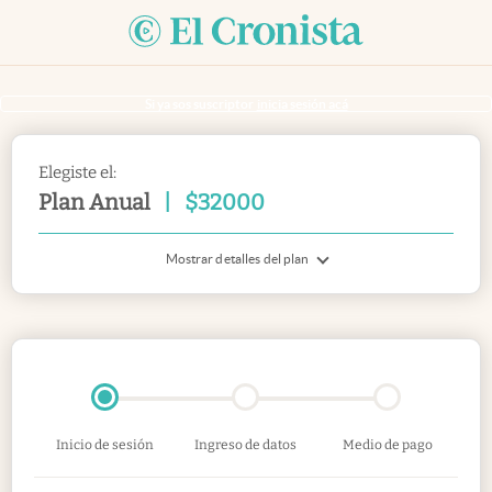
Si ya sos suscriptor
inicia sesión acá
Elegiste el:
Plan Anual
|
$
32000
Mostrar detalles del plan
Inicio de sesión
Ingreso de datos
Medio de pago