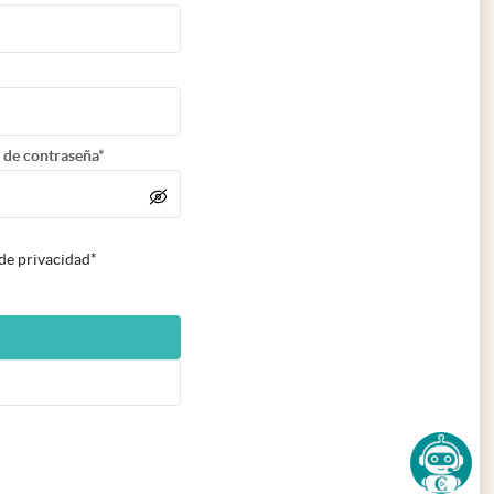
 de contraseña*
 de privacidad*
n nueva pestaña