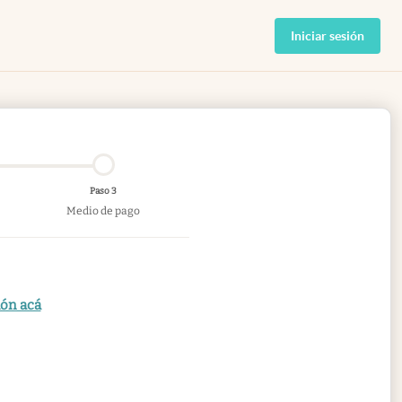
Iniciar sesión
Paso 3
Medio de pago
ión acá