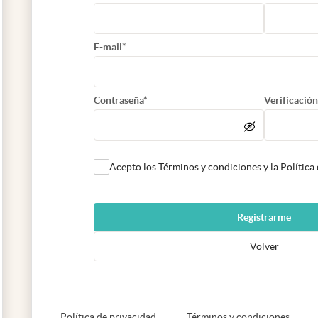
E-mail*
Contraseña*
Verificación
Acepto los Términos y condiciones y la Política
Registrarme
Volver
abre en nueva pestaña
abre e
Política de privacidad
Términos y condiciones