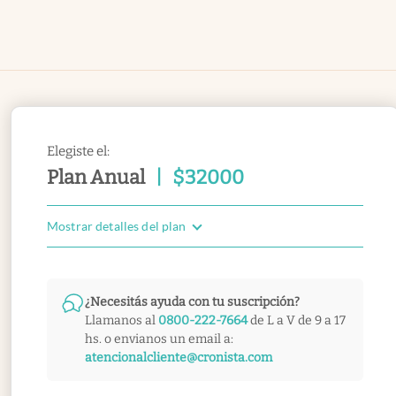
Elegiste el:
Plan Anual
|
$
32000
Mostrar detalles del plan
¿Necesitás ayuda con tu suscripción?
Llamanos al
0800-222-7664
de L a V de 9 a 17
hs. o envianos un email a:
atencionalcliente@cronista.com