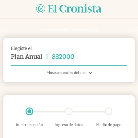
Si ya sos suscriptor
inicia sesión acá
Elegiste el:
Plan Anual
|
$
32000
Mostrar detalles del plan
Inicio de sesión
Ingreso de datos
Medio de pago