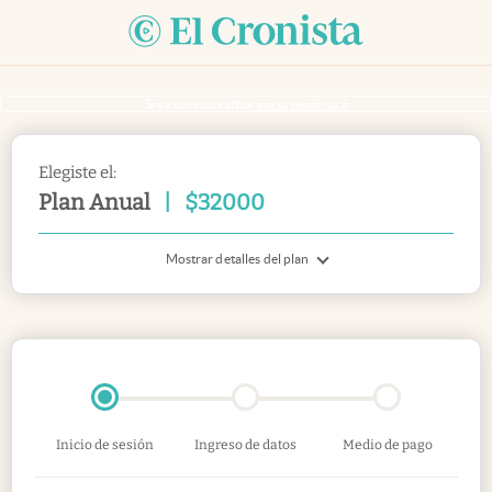
Si ya sos suscriptor
inicia sesión acá
Elegiste el:
Plan Anual
|
$
32000
Mostrar detalles del plan
Inicio de sesión
Ingreso de datos
Medio de pago