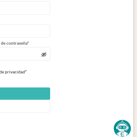
 de contraseña*
 de privacidad*
n nueva pestaña