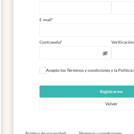
E-mail*
Contraseña*
Verificación
Acepto los Términos y condiciones y la Política
Registrarme
Volver
abre en nueva pestaña
abre e
Política de privacidad
Términos y condiciones