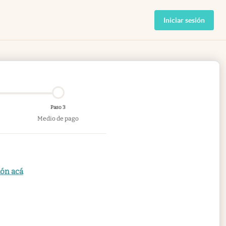
Iniciar sesión
Paso 3
Medio de pago
ión acá