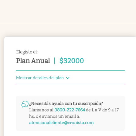
Elegiste el:
Plan Anual
|
$
32000
Mostrar detalles del plan
¿Necesitás ayuda con tu suscripción?
Llamanos al
0800-222-7664
de L a V de 9 a 17
hs. o envianos un email a:
atencionalcliente@cronista.com