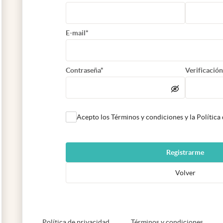
E-mail*
Contraseña*
Verificación
Acepto los Términos y condiciones y la Política
Registrarme
Volver
abre en nueva pestaña
abre e
Política de privacidad
Términos y condiciones