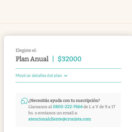
Elegiste el:
Plan Anual
|
$
32000
Mostrar detalles del plan
¿Necesitás ayuda con tu suscripción?
Llamanos al
0800-222-7664
de L a V de 9 a 17
hs. o envianos un email a:
atencionalcliente@cronista.com