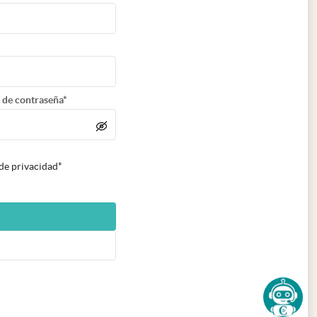
 de contraseña*
 de privacidad*
n nueva pestaña