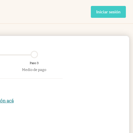
Iniciar sesión
Paso 3
Medio de pago
ión acá