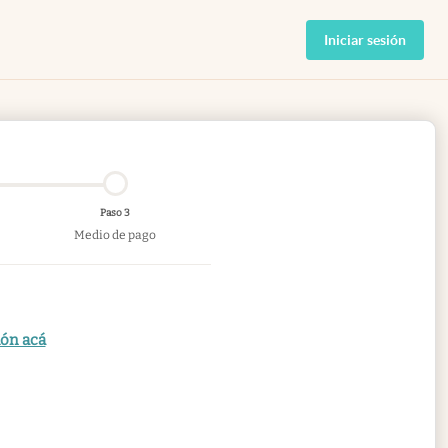
Iniciar sesión
Paso 3
Medio de pago
ión acá