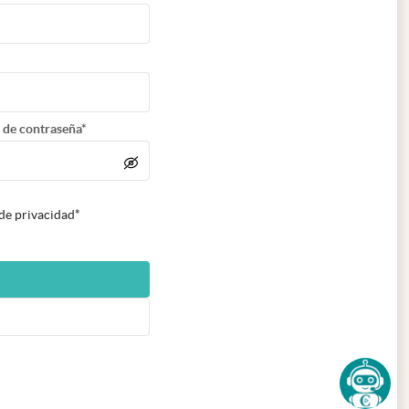
 de contraseña*
 de privacidad*
n nueva pestaña