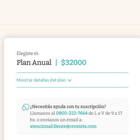
Elegiste el:
Plan Anual
|
$
32000
Mostrar detalles del plan
¿Necesitás ayuda con tu suscripción?
Llamanos al
0800-222-7664
de L a V de 9 a 17
hs. o envianos un email a:
atencionalcliente@cronista.com