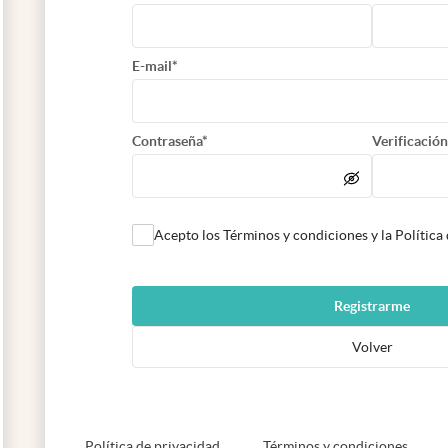
E-mail*
Contraseña*
Verificación
Acepto los Términos y condiciones y la Política
Registrarme
Volver
abre en nueva pestaña
abre e
Política de privacidad
Términos y condiciones