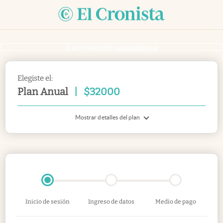
Si ya sos suscriptor
inicia sesión acá
Elegiste el:
Plan Anual
|
$
32000
Mostrar detalles del plan
Inicio de sesión
Ingreso de datos
Medio de pago