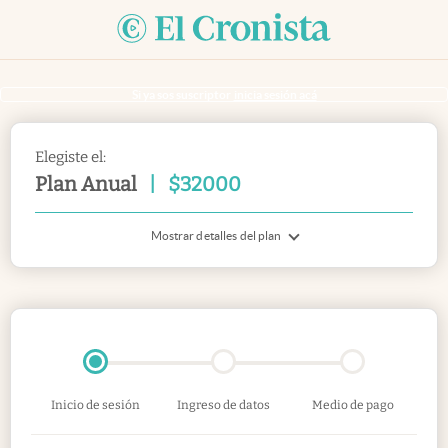
Si ya sos suscriptor
inicia sesión acá
Elegiste el:
Plan Anual
|
$
32000
Mostrar detalles del plan
Inicio de sesión
Ingreso de datos
Medio de pago