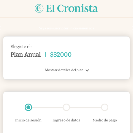
Si ya sos suscriptor
inicia sesión acá
Elegiste el:
Plan Anual
|
$
32000
Mostrar detalles del plan
Inicio de sesión
Ingreso de datos
Medio de pago