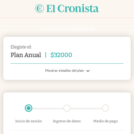
Si ya sos suscriptor
inicia sesión acá
Elegiste el:
Plan Anual
|
$
32000
Mostrar detalles del plan
Inicio de sesión
Ingreso de datos
Medio de pago