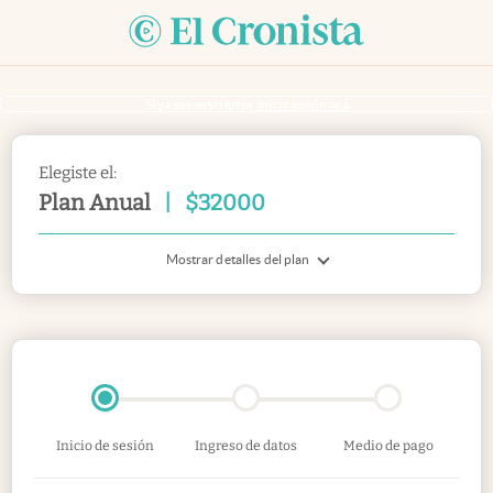
Si ya sos suscriptor
inicia sesión acá
Elegiste el:
Plan Anual
|
$
32000
Mostrar detalles del plan
Inicio de sesión
Ingreso de datos
Medio de pago