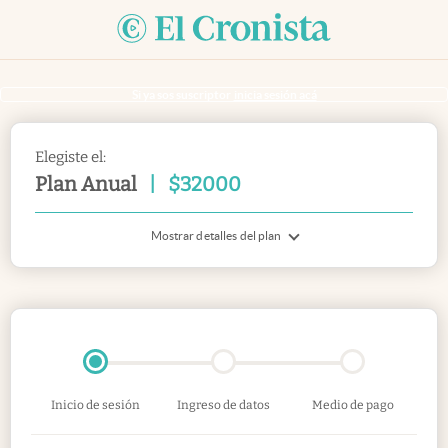
Si ya sos suscriptor
inicia sesión acá
Elegiste el:
Plan Anual
|
$
32000
Mostrar detalles del plan
Inicio de sesión
Ingreso de datos
Medio de pago