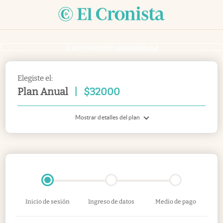
Si ya sos suscriptor
inicia sesión acá
Elegiste el:
Plan Anual
|
$
32000
Mostrar detalles del plan
Inicio de sesión
Ingreso de datos
Medio de pago