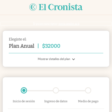
Si ya sos suscriptor
inicia sesión acá
Elegiste el:
Plan Anual
|
$
32000
Mostrar detalles del plan
Inicio de sesión
Ingreso de datos
Medio de pago