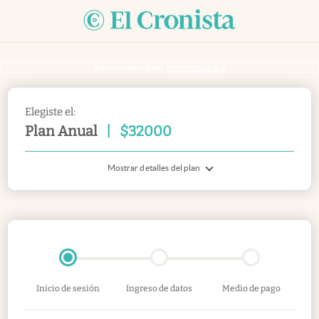
Si ya sos suscriptor
inicia sesión acá
Elegiste el:
Plan Anual
|
$
32000
Mostrar detalles del plan
Inicio de sesión
Ingreso de datos
Medio de pago