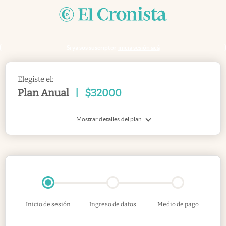
Si ya sos suscriptor
inicia sesión acá
Elegiste el:
Plan Anual
|
$
32000
Mostrar detalles del plan
Inicio de sesión
Ingreso de datos
Medio de pago