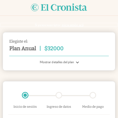
Si ya sos suscriptor
inicia sesión acá
Elegiste el:
Plan Anual
|
$
32000
Mostrar detalles del plan
Inicio de sesión
Ingreso de datos
Medio de pago