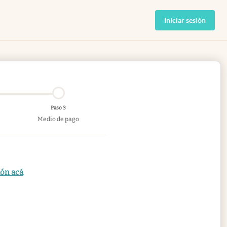
Iniciar sesión
Paso 3
Medio de pago
ión acá