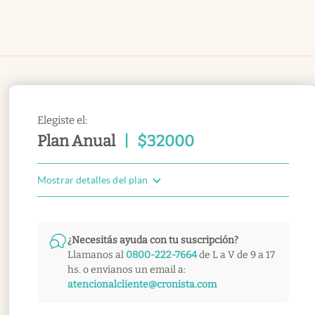
Elegiste el:
Plan Anual
|
$
32000
Mostrar detalles del plan
¿Necesitás ayuda con tu suscripción?
Llamanos al
0800-222-7664
de L a V de 9 a 17
hs. o envianos un email a:
atencionalcliente@cronista.com