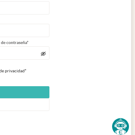
 de contraseña*
 de privacidad*
n nueva pestaña