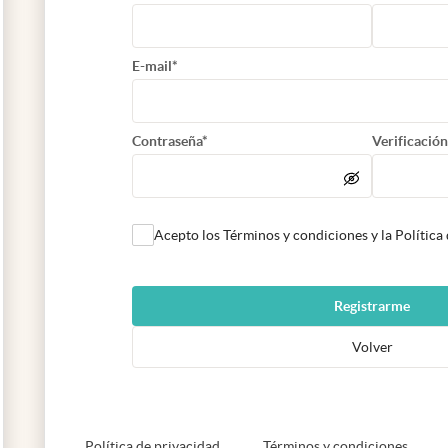
E-mail*
Contraseña*
Verificación
Acepto los Términos y condiciones y la Política
Registrarme
Volver
abre en nueva pestaña
abre e
Política de privacidad
Términos y condiciones