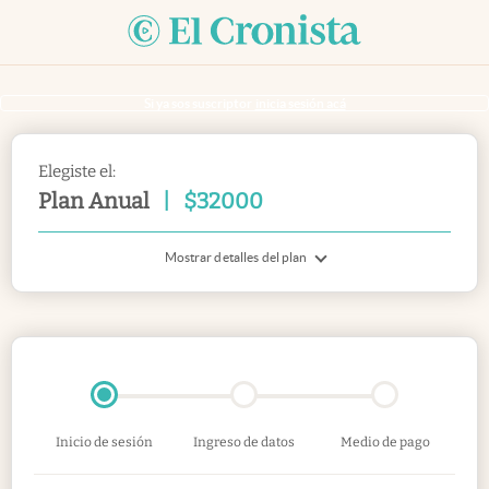
Si ya sos suscriptor
inicia sesión acá
Elegiste el:
Plan Anual
|
$
32000
Mostrar detalles del plan
Inicio de sesión
Ingreso de datos
Medio de pago