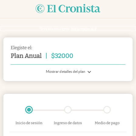
Si ya sos suscriptor
inicia sesión acá
Elegiste el:
Plan Anual
|
$
32000
Mostrar detalles del plan
Inicio de sesión
Ingreso de datos
Medio de pago