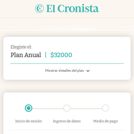
Si ya sos suscriptor
inicia sesión acá
Elegiste el:
Plan Anual
|
$
32000
Mostrar detalles del plan
Inicio de sesión
Ingreso de datos
Medio de pago