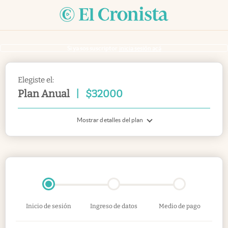
Si ya sos suscriptor
inicia sesión acá
Elegiste el:
Plan Anual
|
$
32000
Mostrar detalles del plan
Inicio de sesión
Ingreso de datos
Medio de pago