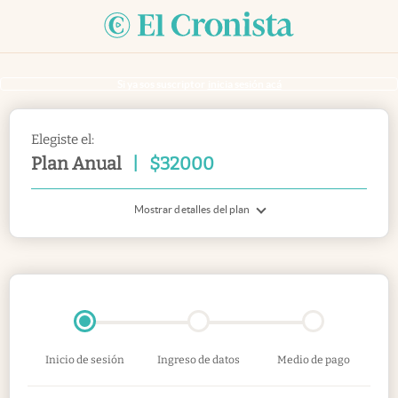
Si ya sos suscriptor
inicia sesión acá
Elegiste el:
Plan Anual
|
$
32000
Mostrar detalles del plan
Inicio de sesión
Ingreso de datos
Medio de pago