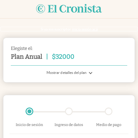
Si ya sos suscriptor
inicia sesión acá
Elegiste el:
Plan Anual
|
$
32000
Mostrar detalles del plan
Inicio de sesión
Ingreso de datos
Medio de pago